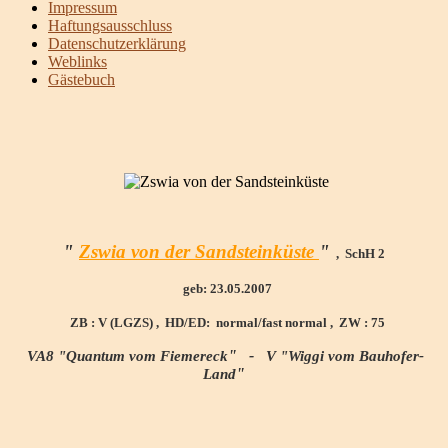
Impressum
Haftungsausschluss
Datenschutzerklärung
Weblinks
Gästebuch
"
Zswia von der Sandsteinküste
"
, SchH 2
geb:
23.05.2007
ZB : V (LGZS) , HD/ED: normal/fast normal , ZW : 75
" -
VA8 "Quantum vom Fiemereck
V "Wiggi vom Bauhofer-
"
Land