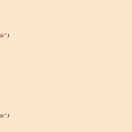
te
" )
te
" )